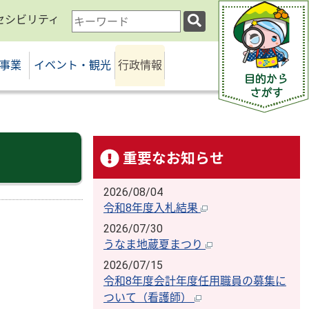
セシビリティ
検
索
キ
事業
イベント・観光
行政情報
ー
ワ
ー
ド
重要なお知らせ
2026/08/04
令和8年度入札結果
2026/07/30
うなま地蔵夏まつり
2026/07/15
令和8年度会計年度任用職員の募集に
ついて（看護師）